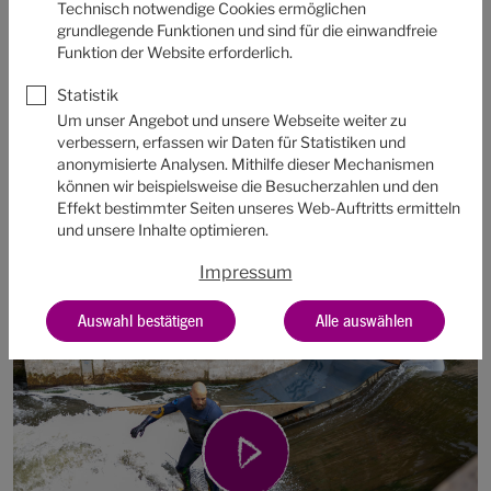
Die Leinewelle ist die erste stehende Flusswelle in
Technisch notwendige Cookies ermöglichen
grundlegende Funktionen und sind für die einwandfreie
Norddeutschland und wird seit 2023 begeistert
Funktion der Website erforderlich.
angenommen. Die hydraulische Steuerung der Strömung
erfolgt dabei per App auf einem Tablet. Für die
Statistik
Um unser Angebot und unsere Webseite weiter zu
Einführung an der Welle und die Steuerung war daher
verbessern, erfassen wir Daten für Statistiken und
auch der
Leinewelle e.V.
beim Workshop mit dabei.
anonymisierte Analysen. Mithilfe dieser Mechanismen
können wir beispielsweise die Besucherzahlen und den
Mehr Eindrücke
im Video
.
Effekt bestimmter Seiten unseres Web-Auftritts ermitteln
und unsere Inhalte optimieren.
Aus der Multimediaredaktion
Impressum
Auswahl bestätigen
Alle auswählen