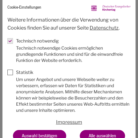
Religion. Was, wenn Religion benutzt wird, um die
Cookie-Einstellungen
Demokratie auszuschalten? Demokratie trägt wie das
Evangelium die Verheißung mit sich, ohne Feindbild
Weitere Informationen über die Verwendung von
auszukommen und erkennt an, dass gemeinsames Leben
Cookies finden Sie auf unserer Seite
Datenschutz
.
immer ein komplizierter Aushandlungsprozess ist.
Technisch notwendig
Schnelle Lösungen sind oft verführerisch einfach, führen
Technisch notwendige Cookies ermöglichen
aber auch oft zu einem bösen Ende, wie die Geschichte
grundlegende Funktionen und sind für die einwandfreie
dieses Landes zeigt.“
Funktion der Website erforderlich.
Verantwortung für Versagen in Kirchen und auch beim
Statistik
Kirchentag selbst soll übernommen werden, indem
Um unser Angebot und unsere Webseite weiter zu
verbessern, erfassen wir Daten für Statistiken und
Betroffenen sexualisierter Gewalt in mehreren Formaten
anonymisierte Analysen. Mithilfe dieser Mechanismen
die Möglichkeit gegeben wird, ihre Geschichten, ihr Leid
können wir beispielsweise die Besucherzahlen und den
und ihre Forderungen öffentlich zu machen und ins
Effekt bestimmter Seiten unseres Web-Auftritts ermitteln
und unsere Inhalte optimieren.
Gespräch zu bringen. Die Podien, Workshops,
Gottesdienste und Kulturbeiträge wurden von und mit
Impressum
Betroffenenvertretungen vorbereitet, welche sich auch
vor Ort aktiv einbringen werden.
Auswahl bestätigen
Alle auswählen