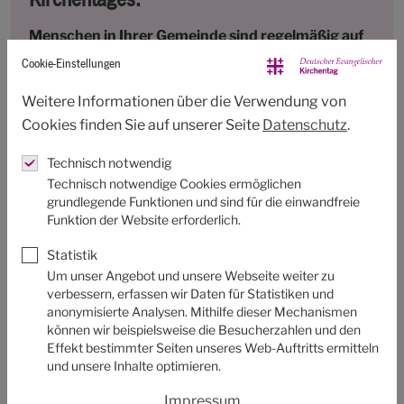
Menschen in Ihrer Gemeinde sind regelmäßig auf
Kirchentagen zu Besuch oder engagieren sich
Cookie-Einstellungen
sogar als Mitwirkende? Dann helfen Sie mit indem
Weitere Informationen über die Verwendung von
Sie...
Cookies finden Sie auf unserer Seite
Datenschutz
.
eine feste
Gemeindekollekte
für den Kirchentag
Technisch notwendig
einplanen.
Technisch notwendige Cookies ermöglichen
grundlegende Funktionen und sind für die einwandfreie
Spenden für den Kirchentag
sammeln.
Funktion der Website erforderlich.
Mitglieder für den Verein “
Freundeskreis
Statistik
Kirchentag
” werben.
Um unser Angebot und unsere Webseite weiter zu
verbessern, erfassen wir Daten für Statistiken und
anonymisierte Analysen. Mithilfe dieser Mechanismen
können wir beispielsweise die Besucherzahlen und den
Ab einer Kollekten- oder Spendensumme von
Effekt bestimmter Seiten unseres Web-Auftritts ermitteln
500€ erhält Ihre Gemeinde oder Institution:
und unsere Inhalte optimieren.
Digitale Vorlage des Logos “Unterstützer des
Impressum