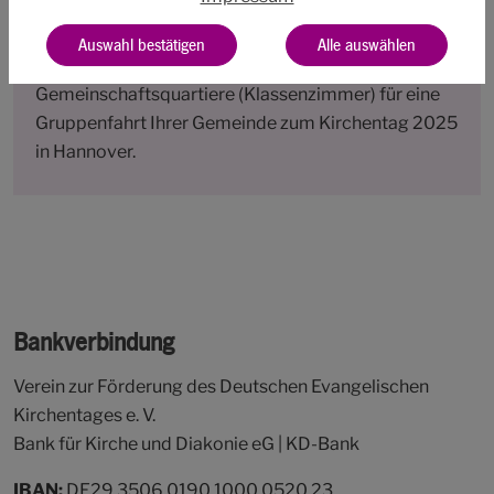
Kirchentages”,
Auswahl bestätigen
Alle auswählen
50% Rabatt auf die Quartierpauschale der
Gemeinschaftsquartiere (Klassenzimmer) für eine
Gruppenfahrt Ihrer Gemeinde zum Kirchentag 2025
in Hannover.
Bankverbindung
Verein zur Förderung des Deutschen Evangelischen
Kirchentages e. V.
Bank für Kirche und Diakonie eG | KD-Bank
IBAN:
DE29 3506 0190 1000 0520 23