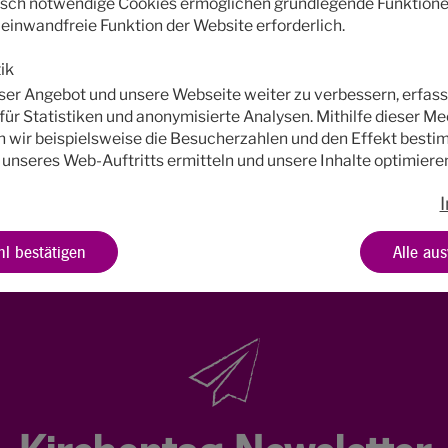
sch notwendige Cookies ermöglichen grundlegende Funktione
e einwandfreie Funktion der Website erforderlich.
ik
des Kirchentages und
KUONI Tumlare Congress
über
er Angebot und unsere Webseite weiter zu verbessern, erfass
 beiden Unternehmen können Sie hier (auf Englisch) 
für Statistiken und anonymisierte Analysen. Mithilfe dieser 
 wir beispielsweise die Besucherzahlen und den Effekt besti
 unseres Web-Auftritts ermitteln und unsere Inhalte optimiere
l bestätigen
Alle au