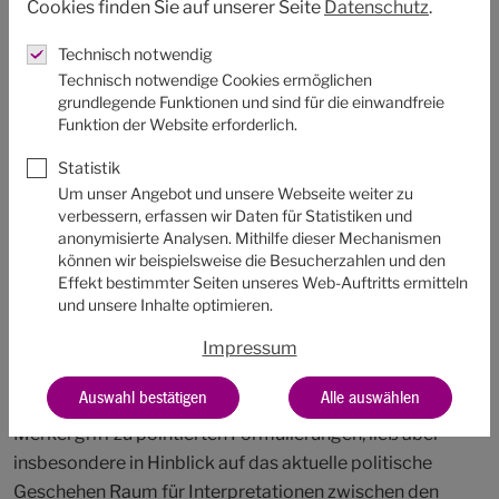
Cookies finden Sie auf unserer Seite
Datenschutz
.
der Bewahrung der Schöpfung ab. Merkel betonte, dass
Technisch notwendig
man dieser Menschheitsaufgabe derzeit nicht gerecht
Technisch notwendige Cookies ermöglichen
werde.
grundlegende Funktionen und sind für die einwandfreie
Im zweiten Teil beantwortete Merkel Fragen und
Funktion der Website erforderlich.
berichtete, wie sie politische Entscheidungen getroffen
Statistik
habe. Auch sie selbst habe durchaus Rat gebraucht und
Um unser Angebot und unsere Webseite weiter zu
dafür den kürzlich verstorbenen Papst Franziskus
verbessern, erfassen wir Daten für Statistiken und
gefragt. Daraus habe sie für sich die Maxime abgeleitet:
anonymisierte Analysen. Mithilfe dieser Mechanismen
Biegen, biegen – aber aufhören, bevor es bricht, um
können wir beispielsweise die Besucherzahlen und den
Effekt bestimmter Seiten unseres Web-Auftritts ermitteln
Kompromisse zu erreichen.
und unsere Inhalte optimieren.
Ihre naturwissenschaftliche Position widerspräche ihrem
Glauben nicht, stellte Merkel klar. Zusammengefasst: Es
Impressum
geht nicht darum, Gott im Weltraum zu finden, sondern
Auswahl bestätigen
Alle auswählen
persönlich im Herzen.
Merkel griff zu pointierten Formulierungen, ließ aber
insbesondere in Hinblick auf das aktuelle politische
Geschehen Raum für Interpretationen zwischen den