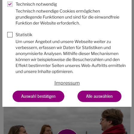
Technisch notwendig
Technisch notwendige Cookies ermöglichen
Für viele ist die Unterbringung gemeinsam mit ihrer
grundlegende Funktionen und sind für die einwandfreie
Familie oder Reisegruppe ein Muss bei jedem Kirchentag:
Funktion der Website erforderlich.
Hier ist eine besondere Stimmung garantiert. Das
Statistik
beginnt beim gemeinsamen Frühstück und endet beim
Um unser Angebot und unsere Webseite weiter zu
abendlichen Wiedersehen an der U-Bahn-Station.
verbessern, erfassen wir Daten für Statistiken und
anonymisierte Analysen. Mithilfe dieser Mechanismen
Eine der Quartierschulen und ihren Quartiermeister
können wir beispielsweise die Besucherzahlen und den
Moritz Metzner haben wir besucht und mit ihm über das
Effekt bestimmter Seiten unseres Web-Auftritts ermitteln
besondere Ehrenamt gesprochen. Am Ende verrät er
und unsere Inhalte optimieren.
auch noch seinen Tourismus-Tipp für alle
Impressum
Kirchentagsgäste.
Auswahl bestätigen
Alle auswählen