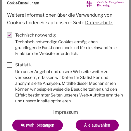
Cookie-Einstellungen
mit dir“. Nach der Aussendefeier in der Nürnberger
Weitere Informationen über die Verwendung von
Lorenzkirche brachten Pfadfinder:innen das Licht auch in
Cookies finden Sie auf unserer Seite
Datenschutz
.
die Geschäftsstelle des Kirchentages.
„Wie schön, dass das Friedenslicht seinen Weg zu uns
Technisch notwendig
Technisch notwendige Cookies ermöglichen
gefunden hat“, sagte Generalsekretärin Kristin Jahn. „Wir
grundlegende Funktionen und sind für die einwandfreie
wollen Licht in das Leben anderer Menschen bringen –
Funktion der Website erforderlich.
das ist unsere große, ständige Aufgabe.“
Statistik
In Nürnberg wird das Friedenslicht bis zum
Kirchentag im
Um unser Angebot und unsere Webseite weiter zu
verbessern, erfassen wir Daten für Statistiken und
Juni
2023 aufbewahrt, um dort weiter ausgesendet zu
anonymisierte Analysen. Mithilfe dieser Mechanismen
werden.
können wir beispielsweise die Besucherzahlen und den
Effekt bestimmter Seiten unseres Web-Auftritts ermitteln
und unsere Inhalte optimieren.
Impressum
TEILEN
Auswahl bestätigen
Alle auswählen