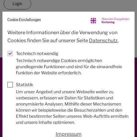
Login
Cookie-Einstellungen
Sie haben noch kein Konto?
Weitere Informationen über die Verwendung von
Sie können eine
neue Registrierung
starten.
Cookies finden Sie auf unserer Seite
Datenschutz
.
Technisch notwendig
Technisch notwendige Cookies ermöglichen
grundlegende Funktionen und sind für die einwandfreie
Funktion der Website erforderlich.
Statistik
Um unser Angebot und unsere Webseite weiter zu
verbessern, erfassen wir Daten für Statistiken und
anonymisierte Analysen. Mithilfe dieser Mechanismen
Kirchentag Newsletter
können wir beispielsweise die Besucherzahlen und den
Effekt bestimmter Seiten unseres Web-Auftritts ermitteln
und unsere Inhalte optimieren.
Bleiben Sie immer über unsere neuesten Aktivitäten
informiert und abonnieren Sie unseren regelmäßigen
Impressum