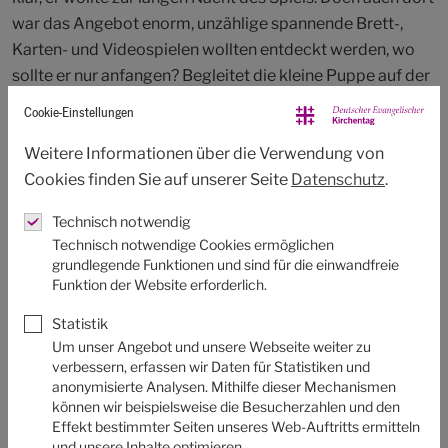
war das Angebot enorm, unzählige spannende Brett-,
Karten- und Videospielen wollten entdeckt werden, wo
sollte er nur anfangen? Begleitet die kleine Puppe auf der
langen Nacht des Spiels und seht was dort so los war und
Cookie-Einstellungen
welches Spiel Benjamin für sich gefunden hat.
Weitere Informationen über die Verwendung von
Von Ana Stanic, Raphael Heller und Alicia Martin Gomez
Cookies finden Sie auf unserer Seite
Datenschutz
.
Technisch notwendig
Technisch notwendige Cookies ermöglichen
grundlegende Funktionen und sind für die einwandfreie
Funktion der Website erforderlich.
Statistik
Um unser Angebot und unsere Webseite weiter zu
verbessern, erfassen wir Daten für Statistiken und
anonymisierte Analysen. Mithilfe dieser Mechanismen
können wir beispielsweise die Besucherzahlen und den
Effekt bestimmter Seiten unseres Web-Auftritts ermitteln
und unsere Inhalte optimieren.