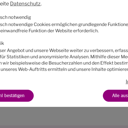
eite
Datenschutz
.
hemen und Schwerpunkte sind wichtiger Bestandteil 
n für den Nürnberger Kirchentag. Sie fließen in das
isch notwendig
s Kirchentages ein, welches ein Spektrum von Kultu
sch notwendige Cookies ermöglichen grundlegende Funktione
tik bis hin zu Spiritualität umfasst. Im Juni 2023 wird
e einwandfreie Funktion der Website erforderlich.
 und die einzigartige Atmosphäre Evangelischer Kir
ik
tschland und der Welt nach Nürnberg ziehen. Als Üb
er Angebot und unsere Webseite weiter zu verbessern, erfass
 eine biblische Losung dienen, die Mitte Oktober 2021 
für Statistiken und anonymisierte Analysen. Mithilfe dieser 
 wir beispielsweise die Besucherzahlen und den Effekt besti
gestellt wird.
 unseres Web-Auftritts ermitteln und unsere Inhalte optimiere
l bestätigen
Alle au