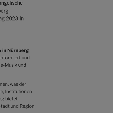
angelische
berg
ag 2023 in
e in Nürnberg
informiert und
ve-Musik und
nnen, was der
, Institutionen
g bietet
Stadt und Region