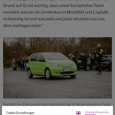
Grund auf. Es ist wichtig, dass unser komplettes Team
versteht, warum ein Umdenken in Mobilität und Logistik
notwendig ist und was jede und jeder einzelne von uns
dazu beitragen kann."
Testfahrt im Elektroauto beim Mobilitätstag für Mitarbeitende in Fulda
(Foto: DEKT/Jan Lurweg)
Cookie-Einstellungen