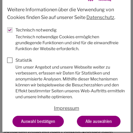
Während eines Mobilitätstages in Fulda im vergangenen
Weitere Informationen über die Verwendung von
Jahr konnten hauptamtliche Mitarbeiter:innen
Cookies finden Sie auf unserer Seite
Datenschutz
.
nachhaltige Fahrzeuge (darunter mehrere Lastenräder
und Pedelecs, sowie ein E-Roller und ein E-Auto) testen
Technisch notwendig
und mit Prof. Dr.-Ing. Helmut Holzapfel vom Zentrum für
Technisch notwendige Cookies ermöglichen
grundlegende Funktionen und sind für die einwandfreie
Mobilitätskultur Kassel über die Mobilitätswende
Funktion der Website erforderlich.
diskutieren. Für die Ehrenamtlichen, die während des
Kirchentages die Bereiche Verpflegung, Lager,
Statistik
Fahrbereitschaft und Fahrradkuriere organisieren, folgte
Um unser Angebot und unsere Webseite weiter zu
verbessern, erfassen wir Daten für Statistiken und
eine weitere Schulung im Februar 2023 – dabei ging es
anonymisierte Analysen. Mithilfe dieser Mechanismen
vor allem um die Frage, wie sich Fahrtwege mit guter
können wir beispielsweise die Besucherzahlen und den
Planung und technischen Hilfsmitteln verkürzen,
Effekt bestimmter Seiten unseres Web-Auftritts ermitteln
und unsere Inhalte optimieren.
optimieren oder sogar komplett vermeiden lassen. Auch
während des Kirchentages im Juni sind Veranstaltungen
Impressum
zum Projekt LogMob geplant – sowohl für Fachpublikum
als auch für die interessierte Allgemeinheit.
Auswahl bestätigen
Alle auswählen
Insgesamt sollen mit dem LogMob-Konzept beim