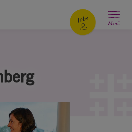
Menü
nberg