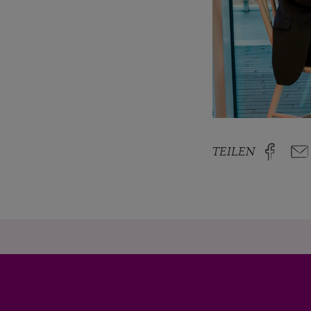
öffne Video in L
TEILEN