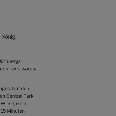
 König.
 Nürnbergs
aten - und worauf
ages, traf den
en Central Park“
Wiese, einer
r 15 Minuten