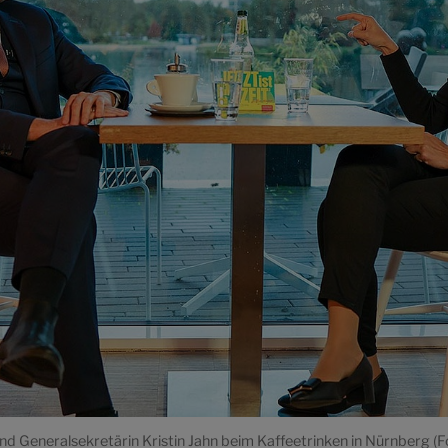
 Generalsekretärin Kristin Jahn beim Kaffeetrinken in Nürnberg (F