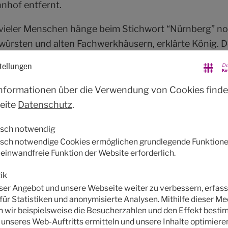
hof entfernt.
 vieler Menschen hänge beim Stichwort “Nürnberg” no
ürsten und alten Fachwerkhäusern, erklärte König. D
 es die zahlreichen Kulturzentren oder die vielen Aussi
tellungen
Altstadt, es gibt viel zu entdecken. „Kommen. Staunen.
n der Metropolregion rund um Nürnberg. Seine Liebling
nformationen über die Verwendung von Cookies finde
r Oberbürgermeister auch direkt: Der Philosophenwe
eite
Datenschutz
.
iner Frau den Heiratsantrag gemacht.
isch notwendig
t sich außerdem durch ein starkes zivilgesellschaftl
sch notwendige Cookies ermöglichen grundlegende Funktione
e einwandfreie Funktion der Website erforderlich.
 ist sich sicher, dass viele Menschen sich am Kirchen
rden. Selbstverständlich bedeute dies auch die herz
ik
ästen, beispielsweise zu Hause auf der Couch oder m
er Angebot und unsere Webseite weiter zu verbessern, erfass
für Statistiken und anonymisierte Analysen. Mithilfe dieser 
einschaftsquartier. “Wir sind gerne Gastgeber”, sagt
 wir beispielsweise die Besucherzahlen und den Effekt besti
er.
 unseres Web-Auftritts ermitteln und unsere Inhalte optimiere