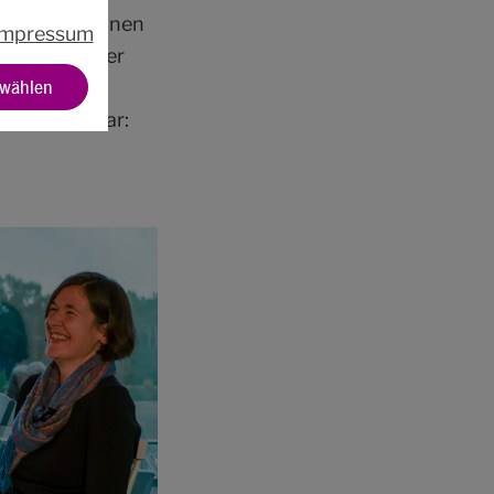
nd Diskussionen
Impressum
023, der unter
swählen
uls und ein
önig ganz klar: