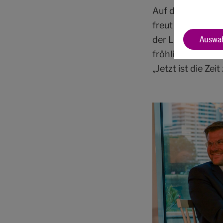
Auf das Engagem
freut sich das St
Auswah
der Losung “Jetzt
fröhliches, gemei
„Jetzt ist die Ze