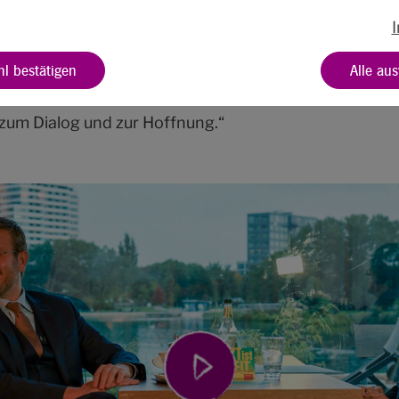
ent der Nürnberger:innen, die vielen Begegnungen u
adtoberhaupt schon jetzt. Für ihn ist der Kirchentag 2
l bestätigen
Alle au
 ist die Zeit” (Mk 1,15) stattfinden wird, ein großer Imp
nschaftliches Fest in der eigenen Stadt. Für Marcus K
it zum Dialog und zur Hoffnung.“