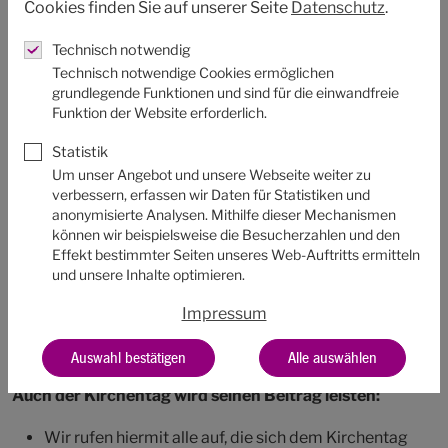
Cookies finden Sie auf unserer Seite
Datenschutz
.
Hochachtung schauen wir deshalb auf die Menschen, die
Technisch notwendig
dies in Russland gerade mit friedlichen Mitteln zum
Technisch notwendige Cookies ermöglichen
Ausdruck bringen.
grundlegende Funktionen und sind für die einwandfreie
Funktion der Website erforderlich.
Der Einsatz für nachhaltigen Frieden kann schmerzhaft
sein. Die von Deutschland, der Europäischen Union und
Statistik
anderen Partnern beschlossenen Sanktionen werden
Um unser Angebot und unsere Webseite weiter zu
verbessern, erfassen wir Daten für Statistiken und
nicht nur Russland hart treffen, sondern sich direkt oder
anonymisierte Analysen. Mithilfe dieser Mechanismen
indirekt auch auf unseren Alltag auswirken. Diese
können wir beispielsweise die Besucherzahlen und den
Einschränkungen sind gerechtfertigt. Die Menschen in
Effekt bestimmter Seiten unseres Web-Auftritts ermitteln
und unsere Inhalte optimieren.
der Ukraine setzen für die junge Demokratie in ihrem
Land ihr Leben aufs Spiel. Sie verdienen jegliche
Impressum
Unterstützung.
Wer die eigene Freiheit verteidigt, bedarf
der Unterstützung aller, die jetzt in Freiheit leben.
Auswahl bestätigen
Alle auswählen
Auch der Kirchentag wird seinen Beitrag leisten:
Wir rufen hiermit alle auf, die sich dem Kirchentag