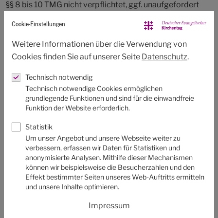
§§ 8 bis 10 TMG nicht verpflichtet, ggf. unaufgefordert
übermittelte oder gespeicherte fremde Informationen zu
Cookie-Einstellungen
überprüfen. Verpflichtungen zur Entfernung oder
Sperrung der Nutzung von Informationen bleiben hiervon
Weitere Informationen über die Verwendung von
unberührt. Eine entsprechende Haftung ist jedoch erst ab
Cookies finden Sie auf unserer Seite
Datenschutz
.
dem Zeitpunkt der Kenntnis einer konkreten
Technisch notwendig
Rechtsverletzung möglich. Wir werden dann diese Inhalte
Technisch notwendige Cookies ermöglichen
umgehend entfernen.
grundlegende Funktionen und sind für die einwandfreie
Funktion der Website erforderlich.
Haftung für Links
Statistik
Unser Angebot enthält auch Links zu externen Webseiten
Um unser Angebot und unsere Webseite weiter zu
Dritter, auf deren Inhalte wir keinen Einfluss haben.
verbessern, erfassen wir Daten für Statistiken und
anonymisierte Analysen. Mithilfe dieser Mechanismen
Deshalb können wir für diese fremden Inhalte auch keine
können wir beispielsweise die Besucherzahlen und den
Gewähr übernehmen. Für die Inhalte der verlinkten Seiten
Effekt bestimmter Seiten unseres Web-Auftritts ermitteln
zeichnet stets der jeweilige Anbieter oder Betreiber der
und unsere Inhalte optimieren.
Seiten verantwortlich. Zum Zeitpunkt der Verlinkung
Impressum
wurden die verlinkten Seiten auf mögliche