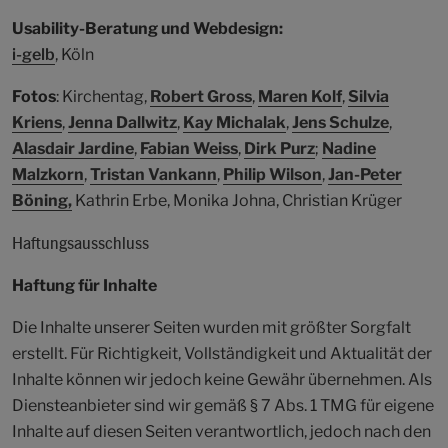
Usability-Beratung und Webdesign:
i-gelb
, Köln
Fotos
: Kirchentag,
Robert Gross
,
Maren Kolf
,
Silvia
Kriens
,
Jenna Dallwitz
,
Kay Michalak
,
Jens Schulze
,
Alasdair Jardine
,
Fabian Weiss
,
Dirk Purz
;
Nadine
Malzkorn
,
Tristan Vankann
,
Philip Wilson
,
Jan-Peter
Böning,
Kathrin Erbe, Monika Johna, Christian Krüger
Haftungsausschluss
Haftung für Inhalte
Die Inhalte unserer Seiten wurden mit größter Sorgfalt
erstellt. Für Richtigkeit, Vollständigkeit und Aktualität der
Inhalte können wir jedoch keine Gewähr übernehmen. Als
Diensteanbieter sind wir gemäß § 7 Abs. 1 TMG für eigene
Inhalte auf diesen Seiten verantwortlich, jedoch nach den