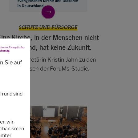
SCHUTZ UND FÜRSORGE
Eine Kirche, in der Menschen nicht
sicher sind, hat keine Zukunft.
Generalsekretärin Kristin Jahn zu den
n Sie auf
Ergebnissen der ForuMs-Studie.
n und sind
en wir
Mechanismen
mmter