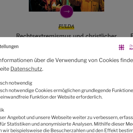
FULDA
Rechtsextremismus und christlicher
Glaube sind unvereinbar
tellungen
nd
Der Kirchentag beteiligt sich an
nformationen über die Verwendung von Cookies finde
Demokratie-Demo in Fulda.
eite
Datenschutz
.
isch notwendig
sch notwendige Cookies ermöglichen grundlegende Funktione
e einwandfreie Funktion der Website erforderlich.
ik
er Angebot und unsere Webseite weiter zu verbessern, erfass
für Statistiken und anonymisierte Analysen. Mithilfe dieser 
 wir beispielsweise die Besucherzahlen und den Effekt besti