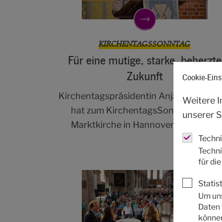
KIRCHENTAGSSONNTAG
Für eine mutige, starke, beherzte
Zukunft
Cookie-Eins
Kirchentagspräsidentin Anja Siegesmu
Weitere I
hat zum KirchentagsSonntag in der
unserer S
Marktkirche in Hannover gepredigt.
Techn
Techni
für di
Statist
Um uns
Daten 
können