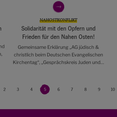
NAHOSTKONFLIKT
n
Solidarität mit den Opfern und
Frieden für den Nahen Osten!
nd
Gemeinsame Erklärung „AG jüdisch &
n,
christlich beim Deutschen Evangelischen
Kirchentag“, „Gesprächskreis Juden und…
2
3
4
5
6
7
8
9
10