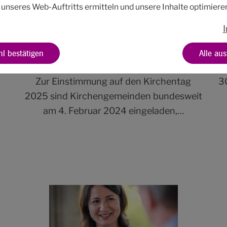
 unseres Web-Auftritts ermitteln und unsere Inhalte optimiere
KIRCHENTAGSSONNTAG 2024
l bestätigen
Alle au
Vorfreude auf Hannover
Zur Einstimmung auf den Kirchentag
3
2025 sind Kirchengemeinden bundesweit
am 4. Februar 2024 eingeladen,…