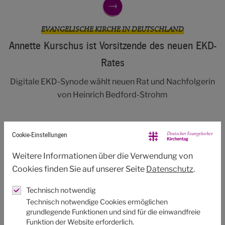
EVANGELISCHE KIRCHE IN DEUTSCHLAND
Annette Kurschus ist Vorsitzende des neuen EKD-
Rates
Digitale EKD-Synode wählt neuen Rat und Nachfolgerin
von Heinrich Bedford-Strohm
Cookie-Einstellungen
Weitere Informationen über die Verwendung von
NÜRNBERG 2023
Cookies finden Sie auf unserer Seite
Datenschutz
.
Thomas de Maizière ist neuer Präsident des
Technisch notwendig
Kirchentages – Losung für 2023:…
Technisch notwendige Cookies ermöglichen
Der Deutsche Evangelische Kirchentag wählte
grundlegende Funktionen und sind für die einwandfreie
Funktion der Website erforderlich.
Präsidenten und Losung für Nürnberg 2023.