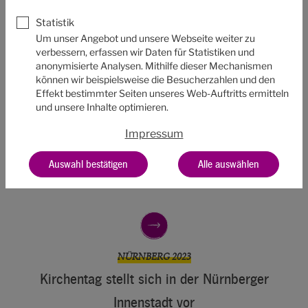
Statistik
Um unser Angebot und unsere Webseite weiter zu
verbessern, erfassen wir Daten für Statistiken und
anonymisierte Analysen. Mithilfe dieser Mechanismen
können wir beispielsweise die Besucherzahlen und den
NÜRNBERG 2023
Effekt bestimmter Seiten unseres Web-Auftritts ermitteln
Bagg mers – Los ging´s auf Fränkisch
und unsere Inhalte optimieren.
Impressum
Mit einer Kickoff-Veranstaltung in Nürnberg startete am
18. September der Weg zum 38. Deutschen
Auswahl bestätigen
Alle auswählen
Evangelischen Kirchentag…
NÜRNBERG 2023
Kirchentag stellt sich in der Nürnberger
Innenstadt vor